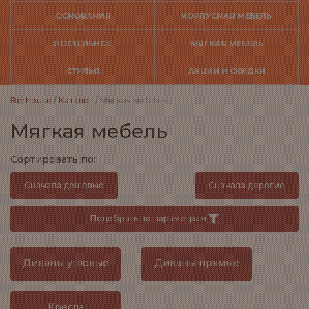
ОСНОВАНИЯ
КОРПУСНАЯ МЕБЕЛЬ
ПОСТЕЛЬНОЕ
МЯГКАЯ МЕБЕЛЬ
СТУЛЬЯ
АКЦИИ И СКИДКИ
Berhouse
/
Каталог
/ Мягкая мебель
Мягкая мебель
Сортировать по:
Сначала дешевые
Сначала дорогие
Подобрать по параметрам
Диваны угловые
Диваны прямые
Кресла