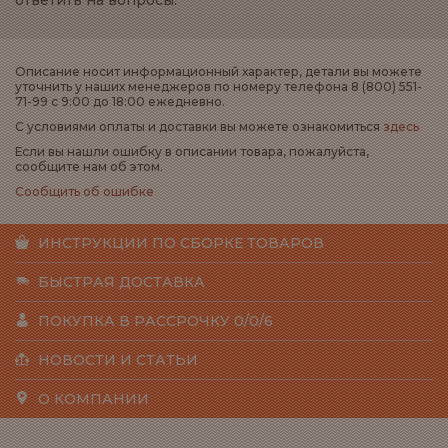
ответить на вопросы.
Описание носит информационный характер, детали вы можете
уточнить у наших менеджеров по номеру телефона 8 (800) 551-
71-99 с 9:00 до 18:00 ежедневно.
С условиями оплаты и доставки вы можете ознакомиться
здесь
Если вы нашли ошибку в описании товара, пожалуйста,
сообщите нам об этом.
Сообщить об ошибке
ИНСТРУКЦИИ ПО СБОРКЕ ТОВАРОВ
БЫСТРАЯ ДОСТАВКА
ПОКУПКА В РАССРОЧКУ 0/0/6
НОВОСТИ И СТАТЬИ
О КОМПАНИИ