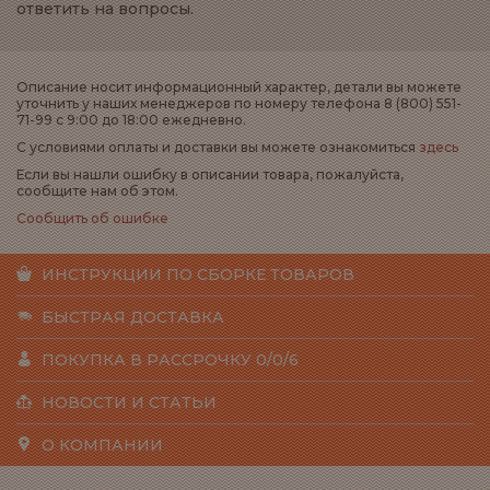
ответить на вопросы.
Описание носит информационный характер, детали вы можете
уточнить у наших менеджеров по номеру телефона 8 (800) 551-
71-99 с 9:00 до 18:00 ежедневно.
С условиями оплаты и доставки вы можете ознакомиться
здесь
Если вы нашли ошибку в описании товара, пожалуйста,
сообщите нам об этом.
Сообщить об ошибке
ИНСТРУКЦИИ ПО СБОРКЕ ТОВАРОВ
БЫСТРАЯ ДОСТАВКА
ПОКУПКА В РАССРОЧКУ 0/0/6
НОВОСТИ И СТАТЬИ
О КОМПАНИИ