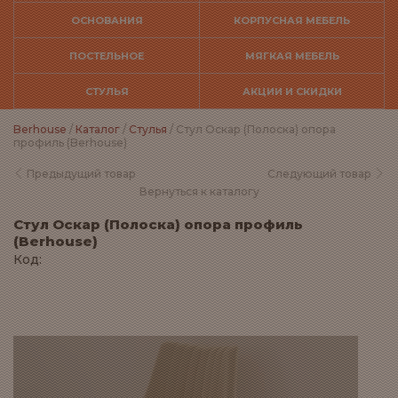
ОСНОВАНИЯ
КОРПУСНАЯ МЕБЕЛЬ
ПОСТЕЛЬНОЕ
МЯГКАЯ МЕБЕЛЬ
СТУЛЬЯ
АКЦИИ И СКИДКИ
Berhouse
/
Каталог
/
Стулья
/ Стул Оскар (Полоска) опора
профиль (Berhouse)
Предыдущий товар
Следующий товар
Вернуться к каталогу
Стул Оскар (Полоска) опора профиль
(Berhouse)
Код: