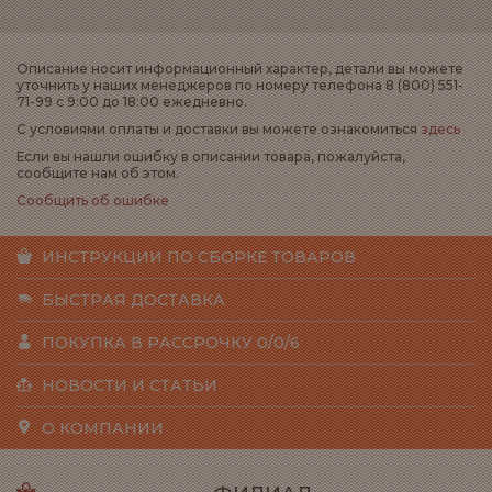
Описание носит информационный характер, детали вы можете
уточнить у наших менеджеров по номеру телефона 8 (800) 551-
71-99 с 9:00 до 18:00 ежедневно.
С условиями оплаты и доставки вы можете ознакомиться
здесь
Если вы нашли ошибку в описании товара, пожалуйста,
сообщите нам об этом.
Сообщить об ошибке
ИНСТРУКЦИИ ПО СБОРКЕ ТОВАРОВ
БЫСТРАЯ ДОСТАВКА
ПОКУПКА В РАССРОЧКУ 0/0/6
НОВОСТИ И СТАТЬИ
О КОМПАНИИ