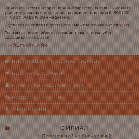
Описание носит информационный характер, детали вы можете
уточнить у наших менеджеров по номеру телефона 8 (800) 551-
71-99 с 9:00 до 18:00 ежедневно.
С условиями оплаты и доставки вы можете ознакомиться
здесь
Если вы нашли ошибку в описании товара, пожалуйста,
сообщите нам об этом.
Сообщить об ошибке
ИНСТРУКЦИИ ПО СБОРКЕ ТОВАРОВ
БЫСТРАЯ ДОСТАВКА
ПОКУПКА В РАССРОЧКУ 0/0/6
НОВОСТИ И СТАТЬИ
О КОМПАНИИ
ФИЛИАЛ
г. Берёзовский ул. Кольцевая 2