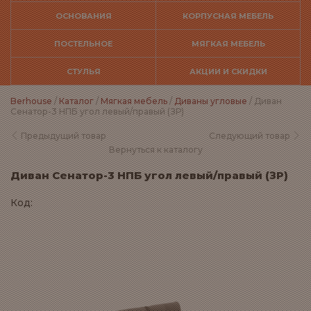
ОСНОВАНИЯ
КОРПУСНАЯ МЕБЕЛЬ
ПОСТЕЛЬНОЕ
МЯГКАЯ МЕБЕЛЬ
СТУЛЬЯ
АКЦИИ И СКИДКИ
Berhouse
/
Каталог
/
Мягкая мебель
/
Диваны угловые
/ Диван
Сенатор-3 НПБ угол левый/правый (ЗР)
Предыдущий товар
Следующий товар
Вернуться к каталогу
Диван Сенатор-3 НПБ угол левый/правый (ЗР)
Код: