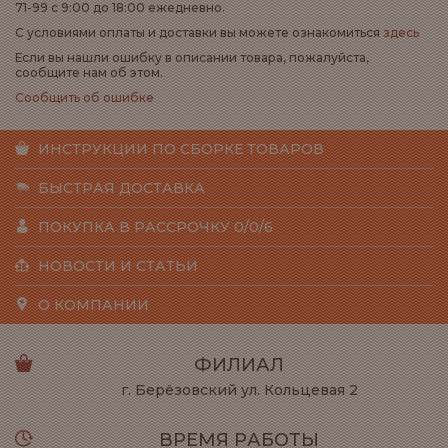
71-99 с 9:00 до 18:00 ежедневно.
С условиями оплаты и доставки вы можете ознакомиться
здесь
Если вы нашли ошибку в описании товара, пожалуйста,
сообщите нам об этом.
Сообщить об ошибке
ИНСТРУКЦИИ ПО СБОРКЕ ТОВАРОВ
БЫСТРАЯ ДОСТАВКА
ПОКУПКА В РАССРОЧКУ 0/0/6
НОВОСТИ И СТАТЬИ
О КОМПАНИИ
ФИЛИАЛ
г. Берёзовский ул. Кольцевая 2
ВРЕМЯ РАБОТЫ