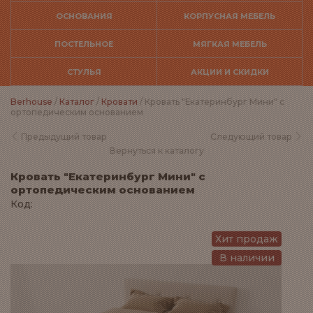
ОСНОВАНИЯ
КОРПУСНАЯ МЕБЕЛЬ
ПОСТЕЛЬНОЕ
МЯГКАЯ МЕБЕЛЬ
СТУЛЬЯ
АКЦИИ И СКИДКИ
Berhouse
/
Каталог
/
Кровати
/ Кровать "Екатеринбург Мини" с
ортопедическим основанием
Предыдущий товар
Следующий товар
Вернуться к каталогу
Кровать "Екатеринбург Мини" с
ортопедическим основанием
Код:
Хит продаж
В наличии