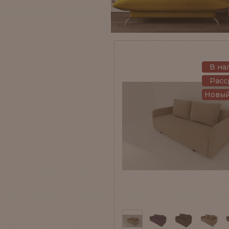
В на
Расс
Новый