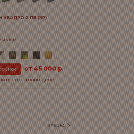
 КВАДРО-2 ПБ (ЗР)
отзывов
от 45 000 р
робнее
пить по оптовой цене
вперед