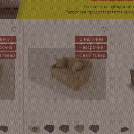
личии
В наличии
рочка
Рассрочка
 товар
Новый товар