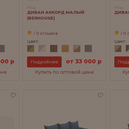
Код:
Код:
ДИВАН АККОРД МАЛЫЙ
ДИВАН
(BERHOUSE)
/ 0 отзывов
/ 0 
Цвет:
Цвет:
000 р
от 33 000 р
Подробнее
Под
ене
Купить по оптовой цене
Ку