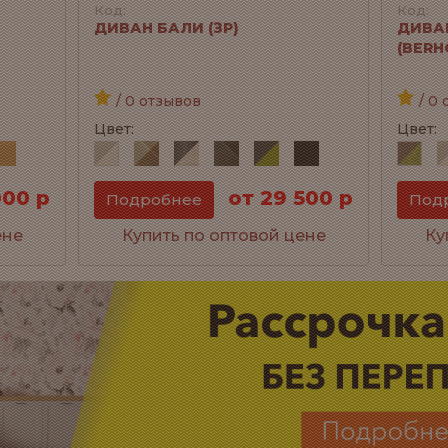
Код:
Код:
ДИВАН БАЛИ (ЗР)
ДИВА
(BERH
/ 0 отзывов
/ 0 
Цвет:
Цвет:
000 р
от 29 500 р
Подробнее
Под
ене
Купить по оптовой цене
Ку