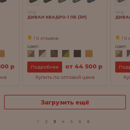
Код:
Код:
ДИВАН КВАДРО-1 ПБ (ЗР)
ДИВАН
/ 0 отзывов
/ 0 
Цвет:
Цвет:
500 р
от 44 500 р
Подробнее
Под
ене
Купить по оптовой цене
Ку
Загрузить ещё
1
2
3
4
5
6
8