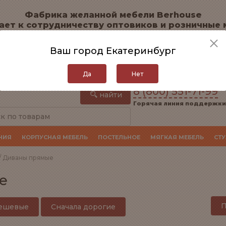
Фабрика желанной мебели Berhouse
ает к сотрудничеству оптовиков и розничные 
Перейти на сайт для оптовиков
Ваш город Екатеринбург
Оплата
Доставка
Гарантия и возвра
Да
Нет
8 (800) 551-71-99
найти
Горячая линия поддержки
НИЯ
КОРПУСНАЯ МЕБЕЛЬ
ПОСТЕЛЬНОЕ
МЯГКАЯ МЕБЕЛЬ
СТ
/ Диваны прямые
е
П
дешевые
Сначала дорогие