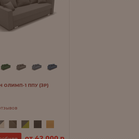
 ОЛИМП-1 ППУ (ЗР)
отзывов
от 42 000 р
робнее